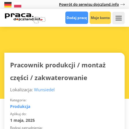
Powrót do serwisu dojczland.info
Dodaj pracę
Moje konto
Pracownik produkcji / montaż
części / zakwaterowanie
Lokalizacja:
Wunsiedel
Kategoria
Produkcja
Aplikuj do
1 maja, 2025
Rodzaj zatrudnienia