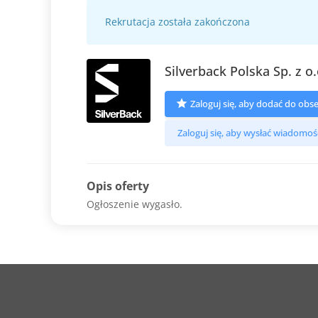
Rekrutacja została zakończona
Silverback Polska Sp. z o.
Zaloguj się, aby dodać do ob
Zaloguj się, aby wysłać wiadomoś
Opis oferty
Ogłoszenie wygasło.