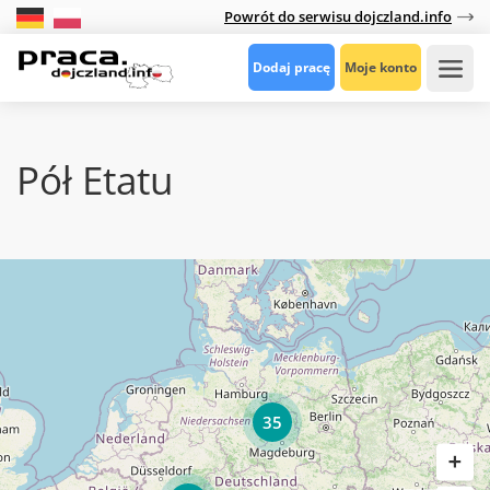
Powrót do serwisu dojczland.info
Dodaj pracę
Moje konto
Pół Etatu
35