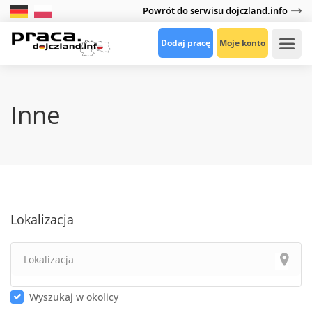
Powrót do serwisu dojczland.info
Dodaj pracę
Moje konto
Inne
Lokalizacja
Wyszukaj w okolicy