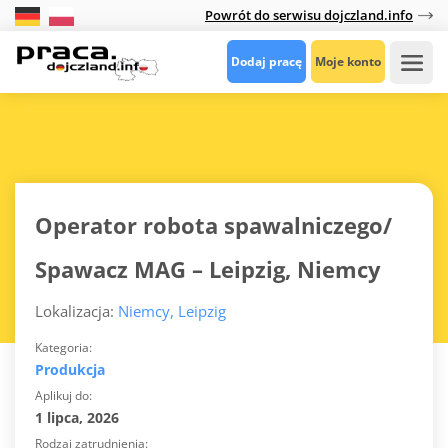
Powrót do serwisu dojczland.info
Dodaj pracę
Moje konto
Operator robota spawalniczego/
Spawacz MAG – Leipzig, Niemcy
Lokalizacja:
Niemcy, Leipzig
Kategoria
Produkcja
Aplikuj do
1 lipca, 2026
Rodzaj zatrudnienia