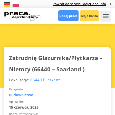
Powrót do serwisu dojczland.info
Dodaj pracę
Moje konto
Zatrudnię Glazurnika/Płytkarza –
Niemcy (66440 – Saarland )
Lokalizacja:
66440 Blieskastel
Kategoria
Budownictwo
Aplikuj do
15 czerwca, 2025
Rodzaj zatrudnienia