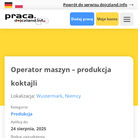
Powrót do serwisu dojczland.info
Dodaj pracę
Moje konto
Operator maszyn – produkcja
koktajli
Lokalizacja:
Wustermark, Niemcy
Kategoria
Produkcja
Aplikuj do
24 sierpnia, 2025
Rodzaj zatrudnienia