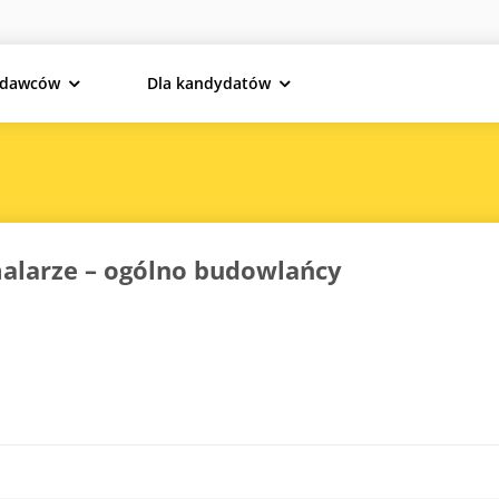
odawców
Dla kandydatów
 malarze – ogólno budowlańcy