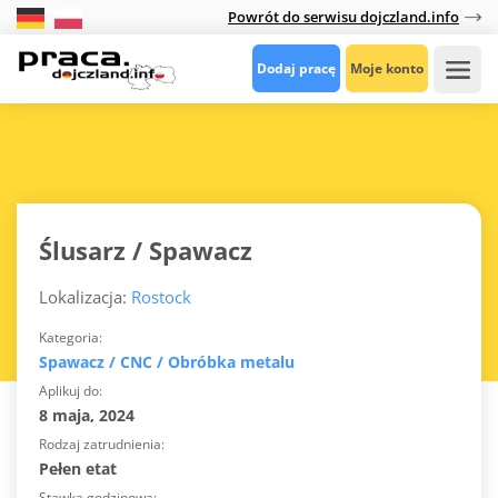
Powrót do serwisu dojczland.info
Dodaj pracę
Moje konto
Ślusarz / Spawacz
Lokalizacja:
Rostock
Kategoria
Spawacz / CNC / Obróbka metalu
Aplikuj do
8 maja, 2024
Rodzaj zatrudnienia
Pełen etat
Stawka godzinowa