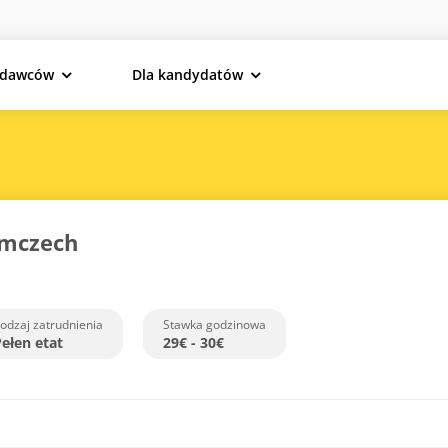
odawców
Dla kandydatów
emczech
odzaj zatrudnienia
Stawka godzinowa
ełen etat
29€ - 30€