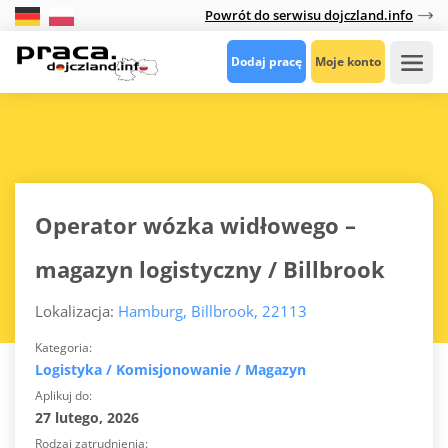
Powrót do serwisu dojczland.info
Dodaj pracę
Moje konto
Operator wózka widłowego –
magazyn logistyczny / Billbrook
Lokalizacja:
Hamburg, Billbrook, 22113
Kategoria
Logistyka / Komisjonowanie / Magazyn
Aplikuj do
27 lutego, 2026
Rodzaj zatrudnienia