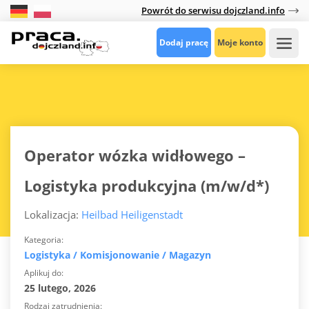
Powrót do serwisu dojczland.info
Dodaj pracę
Moje konto
Operator wózka widłowego –
Logistyka produkcyjna (m/w/d*)
Lokalizacja:
Heilbad Heiligenstadt
Kategoria
Logistyka / Komisjonowanie / Magazyn
Aplikuj do
25 lutego, 2026
Rodzaj zatrudnienia