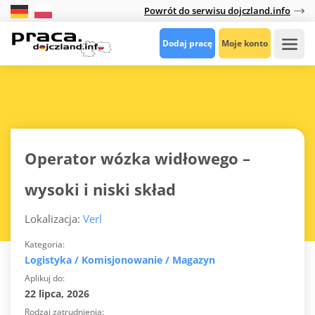
Powrót do serwisu dojczland.info
Dodaj pracę
Moje konto
Operator wózka widłowego –
wysoki i niski skład
Lokalizacja:
Verl
Kategoria
Logistyka / Komisjonowanie / Magazyn
Aplikuj do
22 lipca, 2026
Rodzaj zatrudnienia