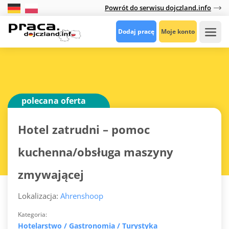
Powrót do serwisu dojczland.info
Dodaj pracę
Moje konto
polecana oferta
Hotel zatrudni – pomoc
kuchenna/obsługa maszyny
zmywającej
Lokalizacja:
Ahrenshoop
Kategoria
Hotelarstwo / Gastronomia / Turystyka