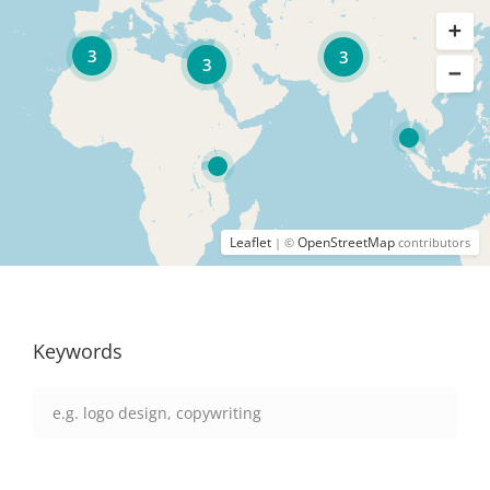
3
3
3
Leaflet
OpenStreetMap
| ©
contributors
Keywords