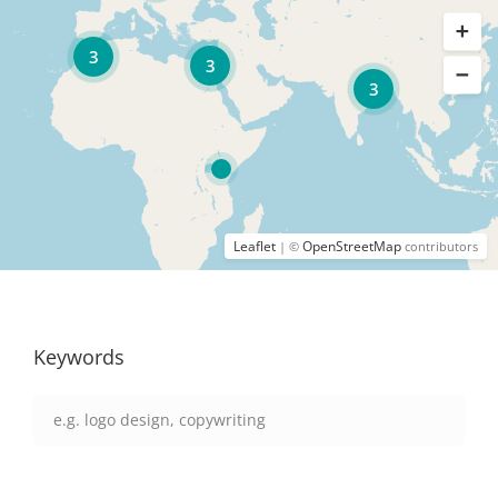
3
3
3
Leaflet
OpenStreetMap
| ©
contributors
Keywords