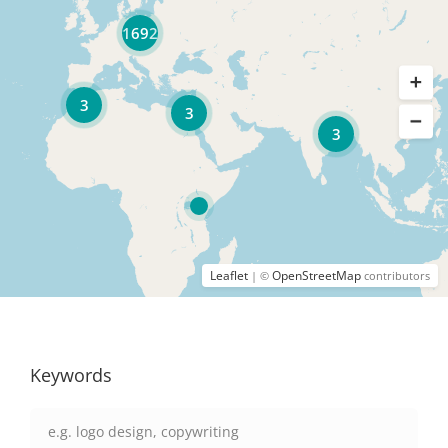
1692
3
3
3
Leaflet
OpenStreetMap
| ©
contributors
Keywords