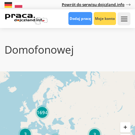
Powrót do serwisu dojczland.info
Dodaj pracę
Moje konto
Domofonowej
1694
3
3