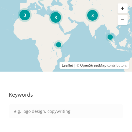
3
3
3
Leaflet
OpenStreetMap
| ©
contributors
Keywords