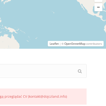
Leaflet
OpenStreetMap
| ©
contributors
gą przeglądać CV (kontakt@dojczland.info)