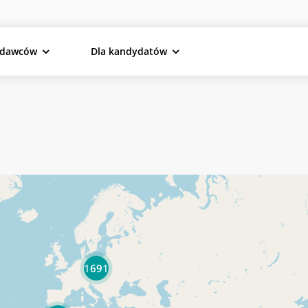
odawców
Dla kandydatów
1691