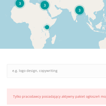
3
3
3
Tylko pracodawcy posiadający aktywny pakiet ogłoszeń mo