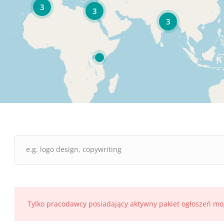
3
3
3
Tylko pracodawcy posiadający aktywny pakiet ogłoszeń mo