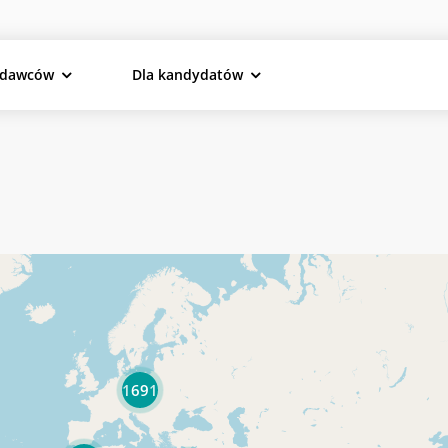
odawców
Dla kandydatów
1691