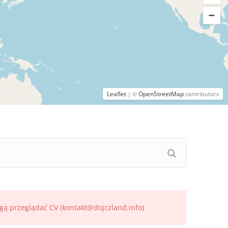
Leaflet
OpenStreetMap
| ©
contributors
gą przeglądać CV (kontakt@dojczland.info)