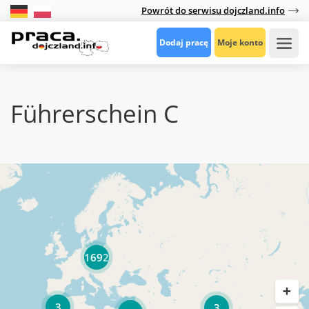
Powrót do serwisu dojczland.info
Dodaj pracę
Moje konto
Führerschein C
1692
3
3