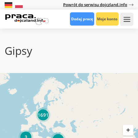
Powrót do serwisu dojczland.info
Dodaj pracę
Moje konto
Gipsy
1691
3