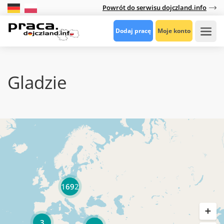
Powrót do serwisu dojczland.info
Dodaj pracę
Moje konto
Gladzie
1692
3