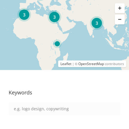
3
3
3
Leaflet
OpenStreetMap
| ©
contributors
Keywords