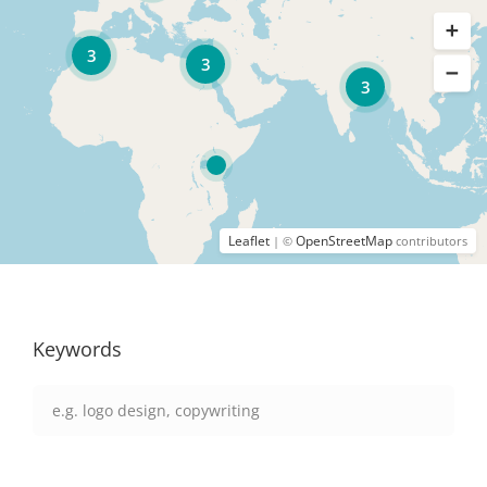
3
3
3
Leaflet
OpenStreetMap
| ©
contributors
Keywords