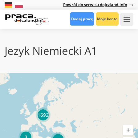
Powrót do serwisu dojczland.info
Dodaj pracę
Moje konto
Jezyk Niemiecki A1
1692
3