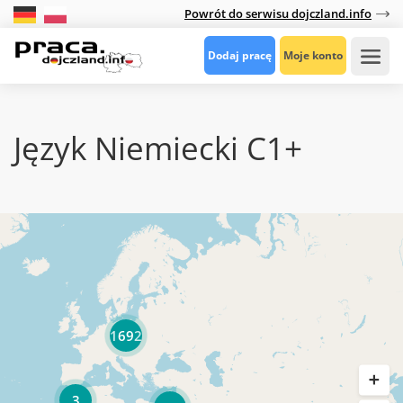
Powrót do serwisu dojczland.info
Dodaj pracę
Moje konto
Język Niemiecki C1+
1692
3