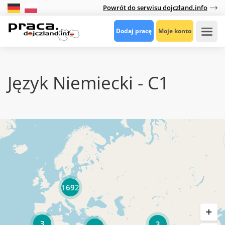
Powrót do serwisu dojczland.info
Dodaj pracę
Moje konto
Język Niemiecki - C1
1692
3
3