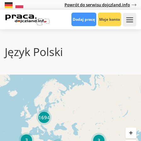
Powrót do serwisu dojczland.info
Dodaj pracę
Moje konto
Język Polski
1694
3
3