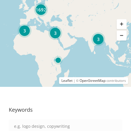
1692
3
3
3
Leaflet
OpenStreetMap
| ©
contributors
Keywords