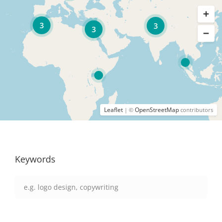
3
3
3
Leaflet
OpenStreetMap
| ©
contributors
Keywords