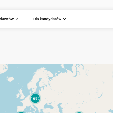
odawców
Dla kandydatów
1692