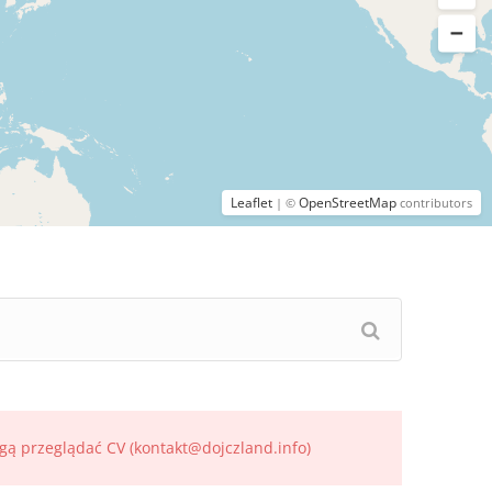
Leaflet
OpenStreetMap
| ©
contributors
gą przeglądać CV (kontakt@dojczland.info)