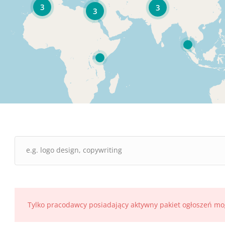
3
3
3
Tylko pracodawcy posiadający aktywny pakiet ogłoszeń mo