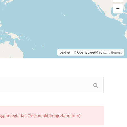
Leaflet
OpenStreetMap
| ©
contributors
gą przeglądać CV (kontakt@dojczland.info)