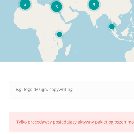
3
3
3
Tylko pracodawcy posiadający aktywny pakiet ogłoszeń mo