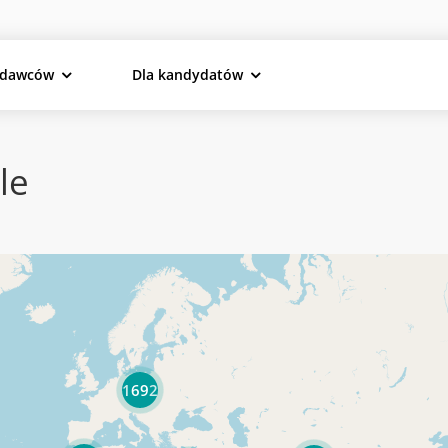
odawców
Dla kandydatów
le
1692