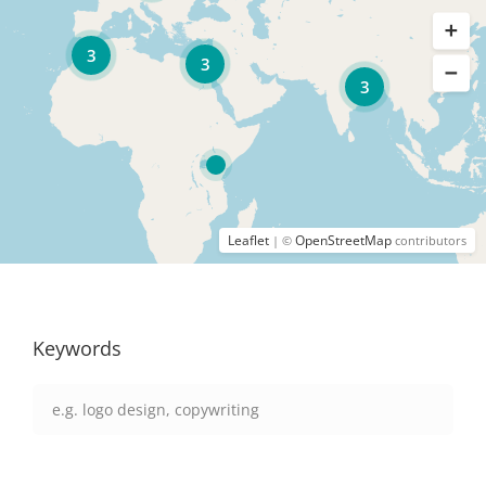
3
3
3
Leaflet
OpenStreetMap
| ©
contributors
Keywords