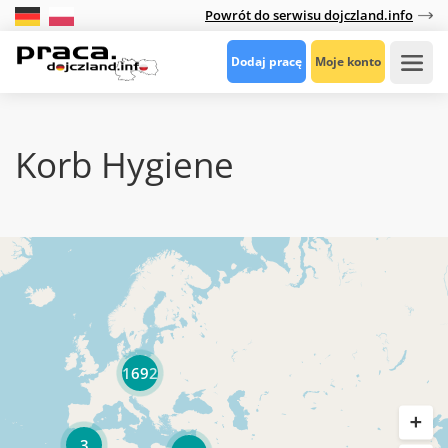
Powrót do serwisu dojczland.info
Dodaj pracę
Moje konto
Korb Hygiene
1692
3