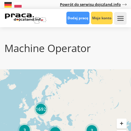
Powrót do serwisu dojczland.info
Dodaj pracę
Moje konto
Machine Operator
1692
3
3