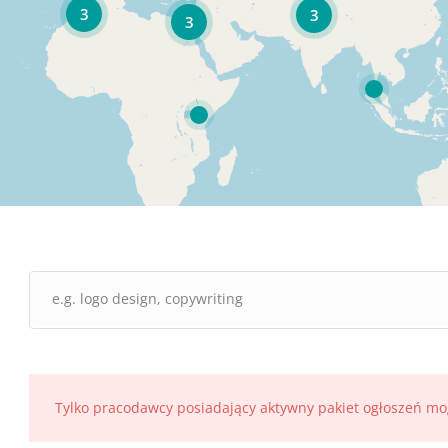
3
3
3
Tylko pracodawcy posiadający aktywny pakiet ogłoszeń mo