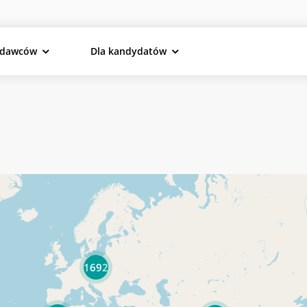
odawców
Dla kandydatów
1692