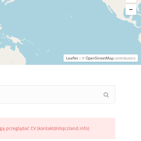
Leaflet
OpenStreetMap
| ©
contributors
gą przeglądać CV (kontakt@dojczland.info)