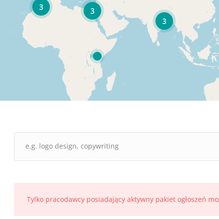
3
3
3
Tylko pracodawcy posiadający aktywny pakiet ogłoszeń mo