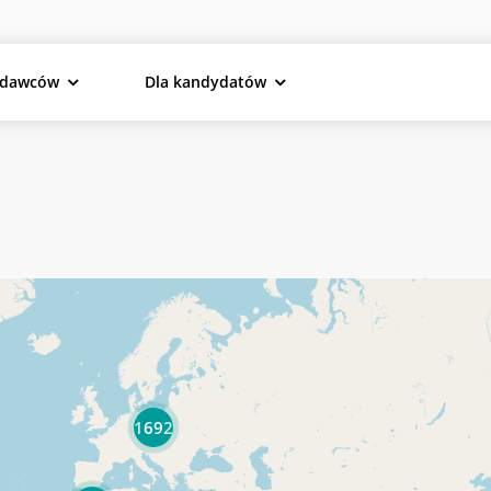
odawców
Dla kandydatów
1692