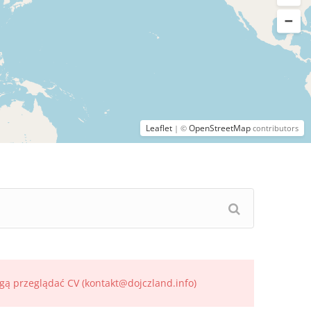
Leaflet
OpenStreetMap
| ©
contributors
gą przeglądać CV (kontakt@dojczland.info)