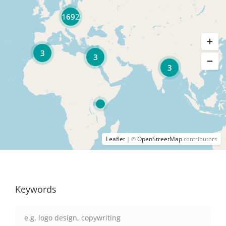
1692
3
3
3
Leaflet
OpenStreetMap
| ©
contributors
Keywords