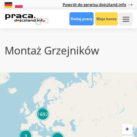
Powrót do serwisu dojczland.info
Dodaj pracę
Moje konto
Montaż Grzejników
1692
3