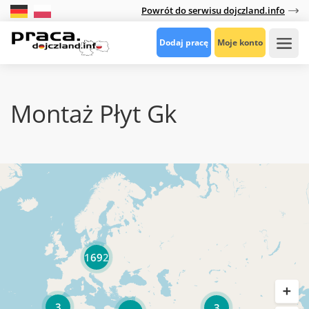
Powrót do serwisu dojczland.info
Dodaj pracę
Moje konto
Montaż Płyt Gk
1692
3
3