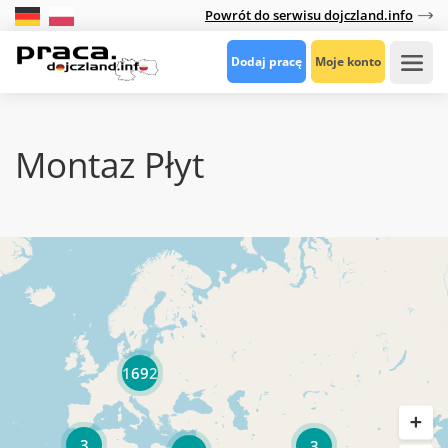
Powrót do serwisu dojczland.info
Dodaj pracę
Moje konto
Montaz Płyt
1692
3
3