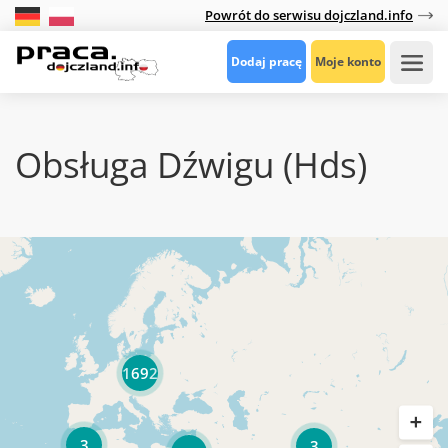
Powrót do serwisu dojczland.info
Dodaj pracę
Moje konto
Obsługa Dźwigu (hds)
1692
3
3