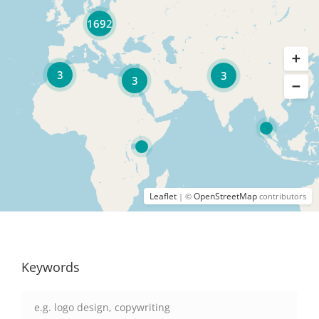
1692
3
3
3
Leaflet
OpenStreetMap
| ©
contributors
Keywords