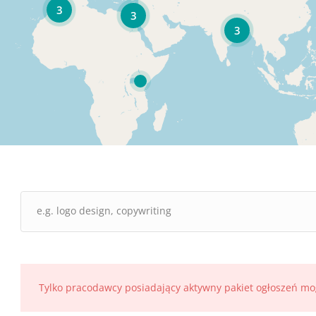
3
3
3
Tylko pracodawcy posiadający aktywny pakiet ogłoszeń mo