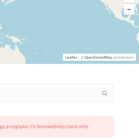
Leaflet
OpenStreetMap
| ©
contributors
gą przeglądać CV (kontakt@dojczland.info)