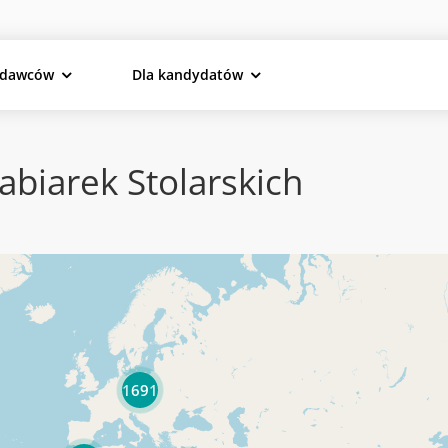
odawców
Dla kandydatów
biarek Stolarskich
1691