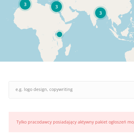
3
3
3
Tylko pracodawcy posiadający aktywny pakiet ogłoszeń mo