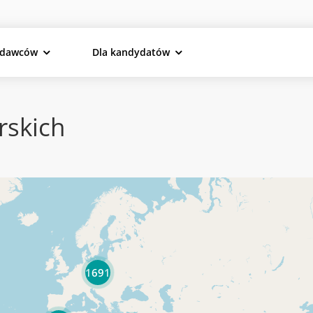
odawców
Dla kandydatów
rskich
1691