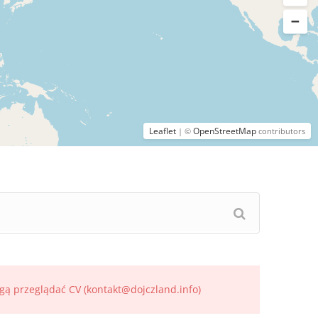
Leaflet
OpenStreetMap
| ©
contributors
gą przeglądać CV (kontakt@dojczland.info)