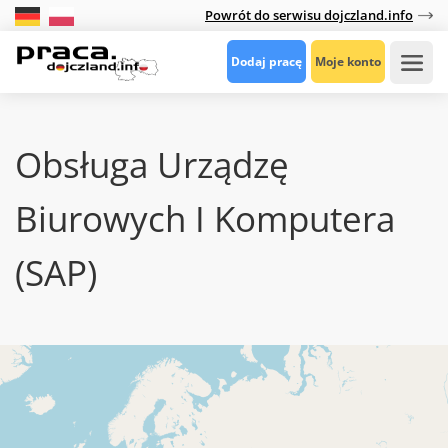
Powrót do serwisu dojczland.info
Dodaj pracę
Moje konto
Obsługa Urządzę
Biurowych I Komputera
(SAP)