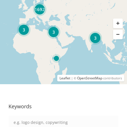
1692
3
3
3
Leaflet
OpenStreetMap
| ©
contributors
Keywords