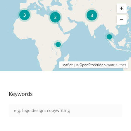
3
3
3
Leaflet
OpenStreetMap
| ©
contributors
Keywords