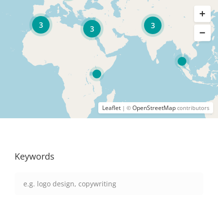
3
3
3
Leaflet
OpenStreetMap
| ©
contributors
Keywords